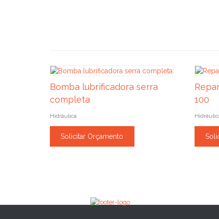
Bomba lubrificadora serra
Repar
completa
100
Hidráulica
Hidráulic
Solicitar Orçamento
Soli