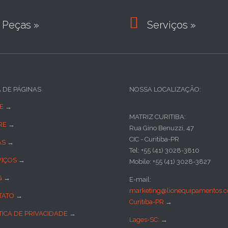

Peças »
Serviços »
A DE PÁGINAS
NOSSA LOCALIZAÇÃO:
E
→
MATRIZ CURITIBA:
RE
→
Rua Gino Benuzzi, 47
CIC - Curitiba-PR
AS
→
Tel: +55 (41) 3028-3810
VIÇOS
→
Mobile: +55 (41) 3028-3827
G
→
E-mail:
marketing@lionequipamentos.c
TATO
→
Curitiba-PR
→
TICA DE PRIVACIDADE
→
Lages-SC:
→