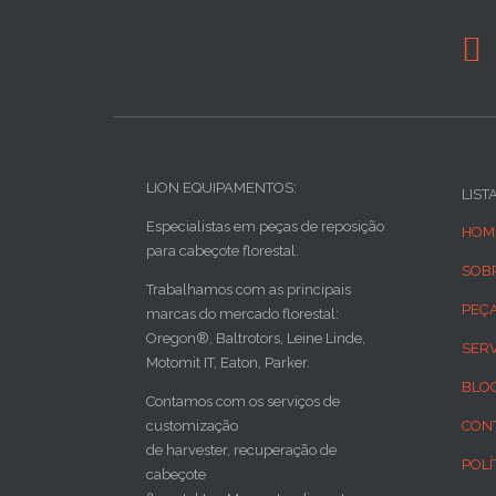

LION EQUIPAMENTOS:
LIST
Especialistas em peças de reposição
HOM
para cabeçote florestal.
SOB
Trabalhamos com as principais
PEÇ
marcas do mercado florestal:
Oregon®, Baltrotors, Leine Linde,
SER
Motomit IT, Eaton, Parker.
BLO
Contamos com os serviços de
customização
CON
de harvester, recuperação de
POLÍ
cabeçote