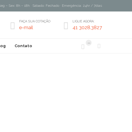
Seg – Sex: 8h – 18h · Sábado: Fechado · Emergência: 24hr / 7dias
FAÇA SUA COTAÇÃO
LIGUE AGORA:


e-mail
41 3028.3827
...


log
Contato