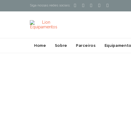





Siga nossas redes sociais:
Home
Sobre
Parceiros
Equipamento