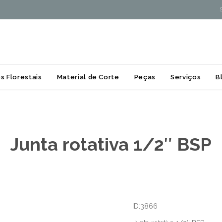
Skip
s Florestais
Material de Corte
Peças
Serviços
B
to
content
Junta rotativa 1/2″ BSP
ID:3866