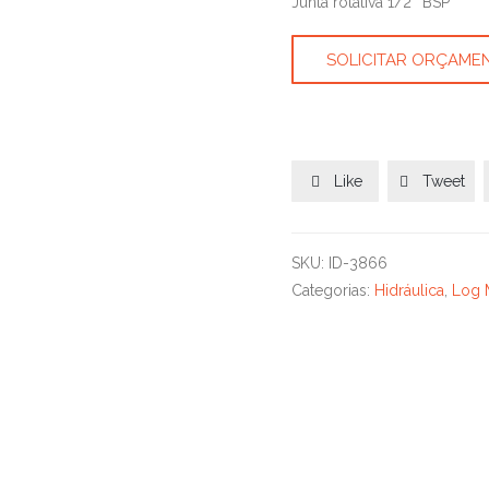
Junta rotativa 1/2″ BSP
SOLICITAR ORÇAME
Like
Tweet


SKU:
ID-3866
Categorias:
Hidráulica
,
Log 