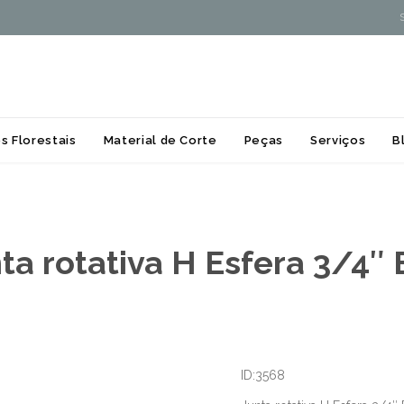
Skip
s Florestais
Material de Corte
Peças
Serviços
B
to
content
ta rotativa H Esfera 3/4″
ID:3568