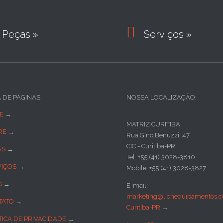

Peças »
Serviços »
A DE PÁGINAS
NOSSA LOCALIZAÇÃO:
E
→
MATRIZ CURITIBA:
RE
→
Rua Gino Benuzzi, 47
CIC - Curitiba-PR
AS
→
Tel: +55 (41) 3028-3810
VIÇOS
→
Mobile: +55 (41) 3028-3827
G
→
E-mail:
marketing@lionequipamentos.c
TATO
→
Curitiba-PR
→
TICA DE PRIVACIDADE
→