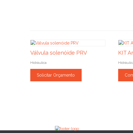
Válvula solenóide PRV
KIT A
Hidráulica
Hidráulic
Solicitar Orçamento
Com