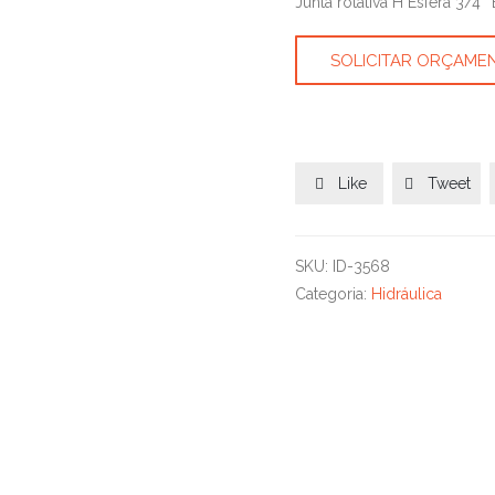
Junta rotativa H Esfera 3/4″
SOLICITAR ORÇAME
Like
Tweet


SKU:
ID-3568
Categoria:
Hidráulica