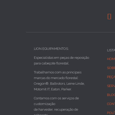

LION EQUIPAMENTOS:
LIST
Especialistas em peças de reposição
HOM
para cabeçote florestal.
SOB
Trabalhamos com as principais
PEÇ
marcas do mercado florestal:
Oregon®, Baltrotors, Leine Linde,
SER
Motomit IT, Eaton, Parker.
BLO
Contamos com os serviços de
customização
CON
de harvester, recuperação de
POLÍ