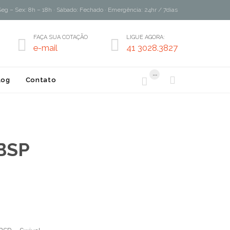
Seg – Sex: 8h – 18h · Sábado: Fechado · Emergência: 24hr / 7dias
FAÇA SUA COTAÇÃO
LIGUE AGORA:


e-mail
41 3028.3827
...


log
Contato
 BSP