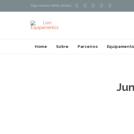





Siga nossas redes sociais:
Home
Sobre
Parceiros
Equipamento
Jun