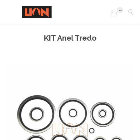
...


KIT Anel Tredo