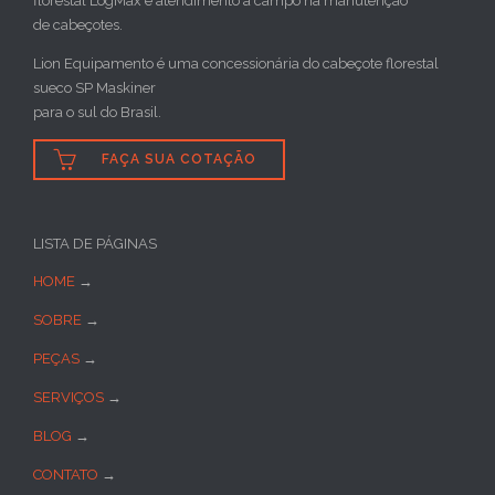
florestal LogMax e atendimento a campo na manutenção
de cabeçotes.
Lion Equipamento é uma concessionária do cabeçote florestal
sueco SP Maskiner
para o sul do Brasil.

FAÇA SUA COTAÇÃO
LISTA DE PÁGINAS
HOME
→
SOBRE
→
PEÇAS
→
SERVIÇOS
→
BLOG
→
CONTATO
→