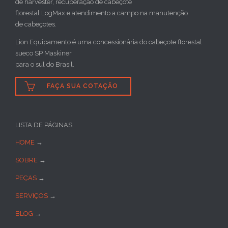
de harvester, recuperação de cabeçote
florestal LogMax e atendimento a campo na manutenção
de cabeçotes.
Lion Equipamento é uma concessionária do cabeçote florestal
sueco SP Maskiner
para o sul do Brasil.

FAÇA SUA COTAÇÃO
LISTA DE PÁGINAS
HOME
→
SOBRE
→
PEÇAS
→
SERVIÇOS
→
BLOG
→