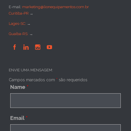
E-mail:
marketing@lionequipamentos.com.br
Curitiba-PR
→
Lages-SC:
→
Guaíba-RS:
→




ENVIE UMA MENSAGEM:
Campos marcados com
*
são requeridos
Name
*
Email
*