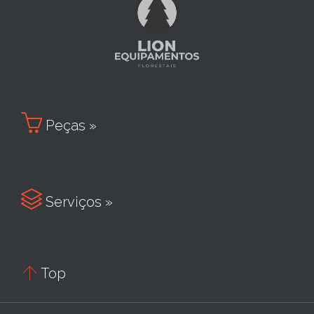

Peças »

Serviços »

Top