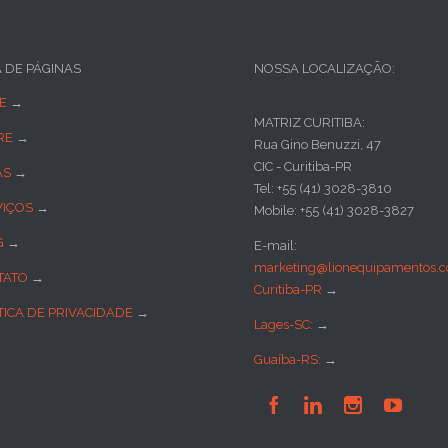
A DE PÁGINAS
NOSSA LOCALIZAÇÃO:
E
→
MATRIZ CURITIBA:
RE
→
Rua Gino Benuzzi, 47
CIC - Curitiba-PR
AS
→
Tel: +55 (41) 3028-3810
VIÇOS
→
Mobile: +55 (41) 3028-3827
G
→
E-mail:
marketing@lionequipamentos.c
TATO
→
Curitiba-PR
→
TICA DE PRIVACIDADE
→
Lages-SC:
→
Guaíba-RS:
→



