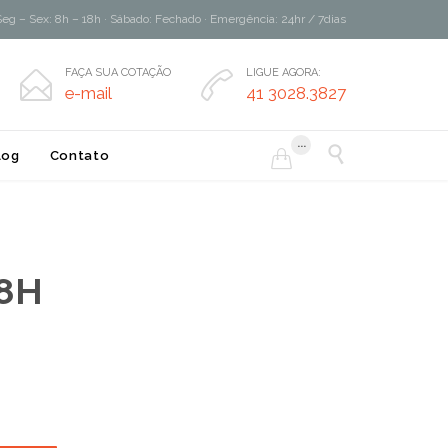
Seg – Sex: 8h – 18h · Sábado: Fechado · Emergência: 24hr / 7dias
FAÇA SUA COTAÇÃO
LIGUE AGORA:


e-mail
41 3028.3827
...

log
Contato

18H