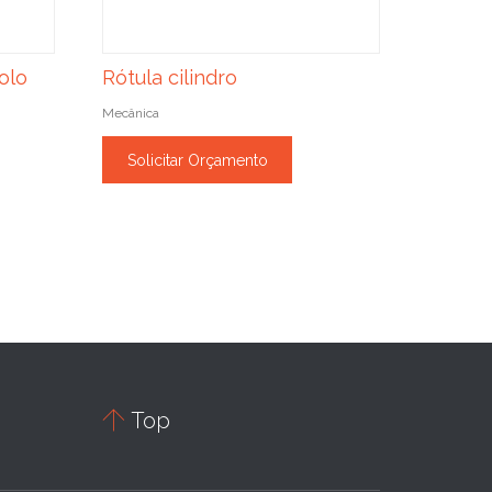
olo
Rótula cilindro
Mecânica
Solicitar Orçamento

Top