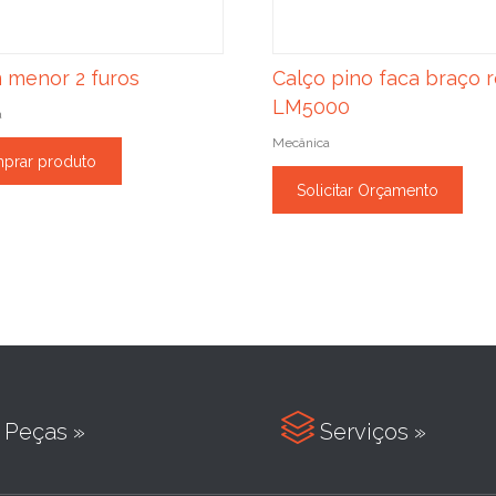
 menor 2 furos
Calço pino faca braço r
LM5000
a
Mecânica
prar produto
Solicitar Orçamento

Peças »
Serviços »