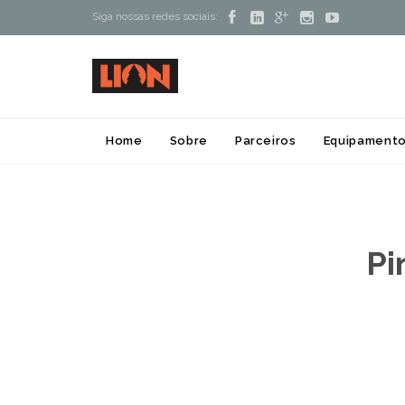





Siga nossas redes sociais:
Home
Sobre
Parceiros
Equipamento
Pi