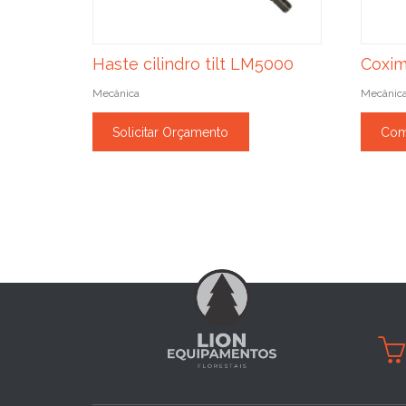
Haste cilindro tilt LM5000
Coxim
Mecânica
Mecânic
Solicitar Orçamento
Com
