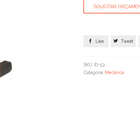
SOLICITAR ORÇAME


Like
Tweet
SKU:
ID-53
Categoria:
Mecânica