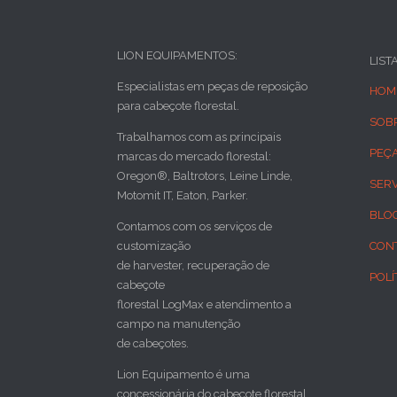
LION EQUIPAMENTOS:
LIST
Especialistas em peças de reposição
HOM
para cabeçote florestal.
SOB
Trabalhamos com as principais
PEÇ
marcas do mercado florestal:
Oregon®, Baltrotors, Leine Linde,
SER
Motomit IT, Eaton, Parker.
BLO
Contamos com os serviços de
customização
CON
de harvester, recuperação de
POLÍ
cabeçote
florestal LogMax e atendimento a
campo na manutenção
de cabeçotes.
Lion Equipamento é uma
concessionária do cabeçote florestal