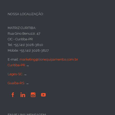
NOSSA LOCALIZAÇÃO:
MATRIZ CURITIBA:
Rua Gino Benuzzi, 47
CIC - Curitiba-PR
Tel: +55 (41) 3028-3810
Mobile: +55 (41) 3028-3827
E-mail:
marketing@lionequipamentos.com.br
Curitiba-PR
→
Lages-SC:
→
Guaíba-RS:
→




ENVIE UMA MENSAGEM: