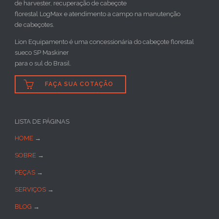
de harvester, recuperação de cabeçote
florestal LogMax e atendimento a campo na manutenção
de cabeçotes.
Lion Equipamento é uma concessionária do cabeçote florestal
sueco SP Maskiner
para o sul do Brasil.

FAÇA SUA COTAÇÃO
LISTA DE PÁGINAS
HOME
→
SOBRE
→
PEÇAS
→
SERVIÇOS
→
BLOG
→