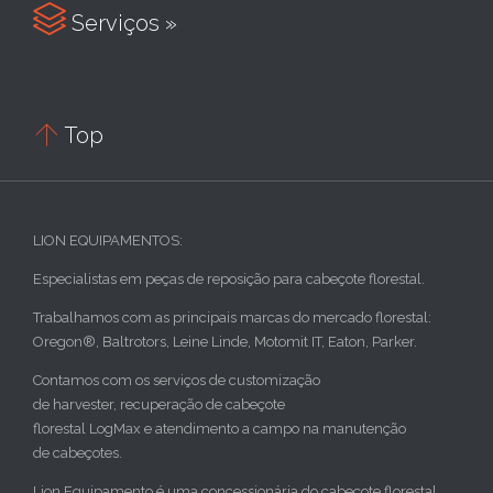

Serviços »

Top
LION EQUIPAMENTOS:
Especialistas em peças de reposição para cabeçote florestal.
Trabalhamos com as principais marcas do mercado florestal:
Oregon®, Baltrotors, Leine Linde, Motomit IT, Eaton, Parker.
Contamos com os serviços de customização
de harvester, recuperação de cabeçote
florestal LogMax e atendimento a campo na manutenção
de cabeçotes.
Lion Equipamento é uma concessionária do cabeçote florestal