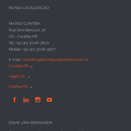
NOSSA LOCALIZAÇÃO:
MATRIZ CURITIBA:
Rua Gino Benuzzi, 47
CIC - Curitiba-PR
Tel: +55 (41) 3028-3810
Mobile: +55 (41) 3028-3827
E-mail:
marketing@lionequipamentos.com.br
Curitiba-PR
→
Lages-SC:
→
Guaíba-RS:
→




ENVIE UMA MENSAGEM: