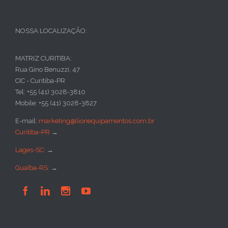
NOSSA LOCALIZAÇÃO:
MATRIZ CURITIBA:
Rua Gino Benuzzi, 47
CIC - Curitiba-PR
Tel: +55 (41) 3028-3810
Mobile: +55 (41) 3028-3827
E-mail:
marketing@lionequipamentos.com.br
Curitiba-PR
→
Lages-SC:
→
Guaíba-RS:
→



