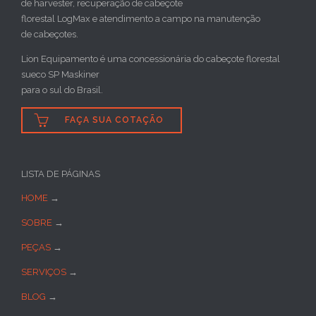
de harvester, recuperação de cabeçote
florestal LogMax e atendimento a campo na manutenção
de cabeçotes.
Lion Equipamento é uma concessionária do cabeçote florestal
sueco SP Maskiner
para o sul do Brasil.

FAÇA SUA COTAÇÃO
LISTA DE PÁGINAS
HOME
→
SOBRE
→
PEÇAS
→
SERVIÇOS
→
BLOG
→