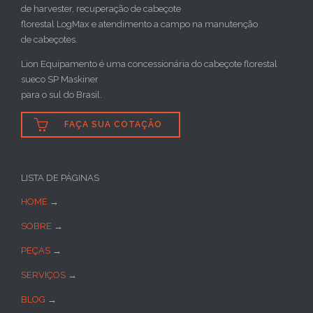
de harvester, recuperação de cabeçote
florestal LogMax e atendimento a campo na manutenção
de cabeçotes.
Lion Equipamento é uma concessionária do cabeçote florestal
sueco SP Maskiner
para o sul do Brasil.

FAÇA SUA COTAÇÃO
LISTA DE PÁGINAS
HOME
→
SOBRE
→
PEÇAS
→
SERVIÇOS
→
BLOG
→