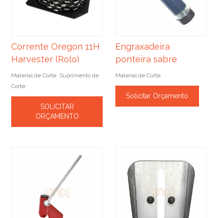
Corrente Oregon 11H
Engraxadeira
Harvester (Rolo)
ponteira sabre
Material de Corte
Suprimento de
Material de Corte
,
Corte
Solicitar Orçamento
SOLICITAR
ORÇAMENTO