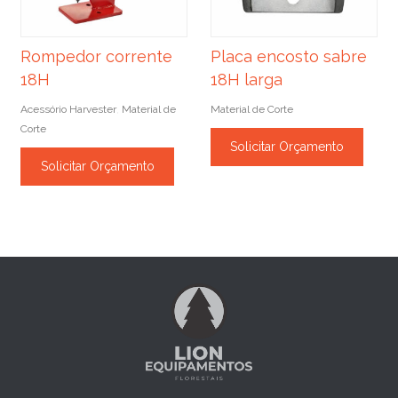
Rompedor corrente
Placa encosto sabre
18H
18H larga
Acessório Harvester
Material de
Material de Corte
,
Corte
Solicitar Orçamento
Solicitar Orçamento