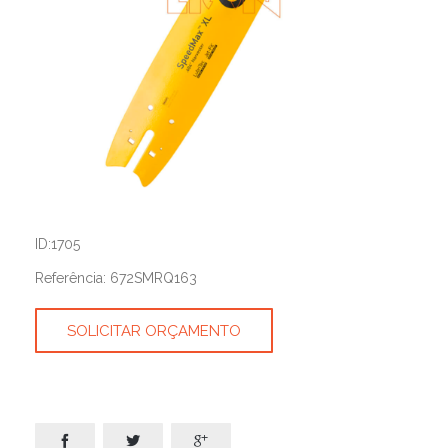
ID:1705
Referência: 672SMRQ163
SOLICITAR ORÇAMENTO


