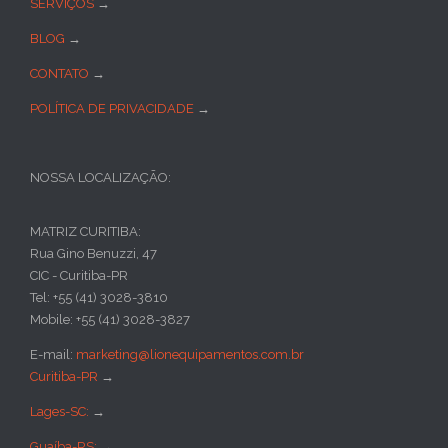
SERVIÇOS
→
BLOG
→
CONTATO
→
POLÍTICA DE PRIVACIDADE
→
NOSSA LOCALIZAÇÃO:
MATRIZ CURITIBA:
Rua Gino Benuzzi, 47
CIC - Curitiba-PR
Tel: +55 (41) 3028-3810
Mobile: +55 (41) 3028-3827
E-mail:
marketing@lionequipamentos.com.br
Curitiba-PR
→
Lages-SC:
→
Guaíba-RS:
→