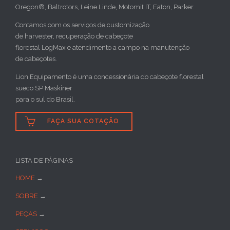
Oregon®, Baltrotors, Leine Linde, Motomit IT, Eaton, Parker.
Contamos com os serviços de customização
de harvester, recuperação de cabeçote
florestal LogMax e atendimento a campo na manutenção
de cabeçotes.
Lion Equipamento é uma concessionária do cabeçote florestal
sueco SP Maskiner
para o sul do Brasil.

FAÇA SUA COTAÇÃO
LISTA DE PÁGINAS
HOME
→
SOBRE
→
PEÇAS
→