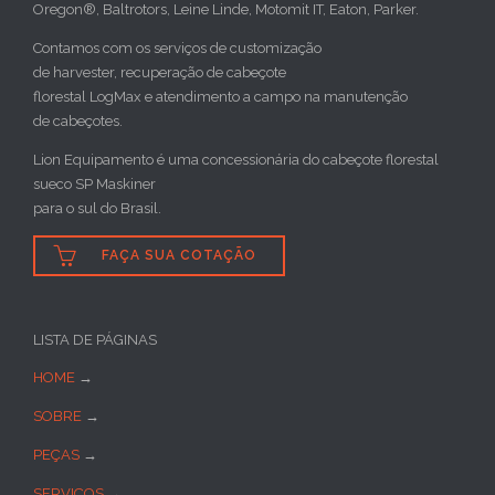
Oregon®, Baltrotors, Leine Linde, Motomit IT, Eaton, Parker.
Contamos com os serviços de customização
de harvester, recuperação de cabeçote
florestal LogMax e atendimento a campo na manutenção
de cabeçotes.
Lion Equipamento é uma concessionária do cabeçote florestal
sueco SP Maskiner
para o sul do Brasil.

FAÇA SUA COTAÇÃO
LISTA DE PÁGINAS
HOME
→
SOBRE
→
PEÇAS
→
SERVIÇOS
→