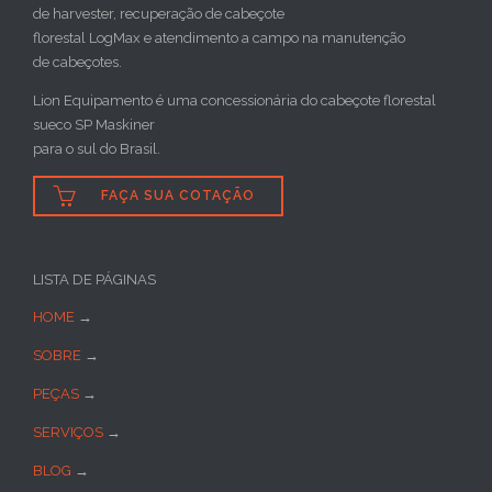
de harvester, recuperação de cabeçote
florestal LogMax e atendimento a campo na manutenção
de cabeçotes.
Lion Equipamento é uma concessionária do cabeçote florestal
sueco SP Maskiner
para o sul do Brasil.

FAÇA SUA COTAÇÃO
LISTA DE PÁGINAS
HOME
→
SOBRE
→
PEÇAS
→
SERVIÇOS
→
BLOG
→