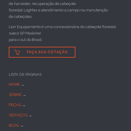
de harvester, recuperação de cabeçote
florestal LogMax e atendimento a campo na manutenção
de cabeçotes.
Lion Equipamento é uma concessionária do cabeçote florestal
sueco SP Maskiner
para o sul do Brasil.

FAÇA SUA COTAÇÃO
LISTA DE PÁGINAS
HOME
→
SOBRE
→
PEÇAS
→
SERVIÇOS
→
BLOG
→