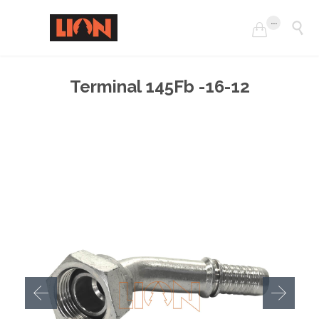
...


Terminal 145Fb -16-12