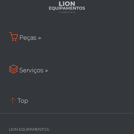

Peças »

Serviços »

Top
LION EQUIPAMENTOS: