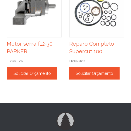
Motor serra f12-30
Reparo Completo
PARKER
Supercut 100
Hidráulica
Hidráulica
Solicitar Orçamento
Solicitar Orçamento