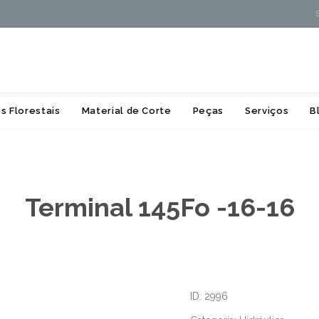
Skip
s Florestais
Material de Corte
Peças
Serviços
B
to
content
Terminal 145Fo -16-16
ID: 2996