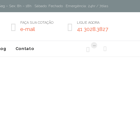
Seg – Sex: 8h – 18h · Sábado: Fechado · Emergência: 24hr / 7dias
FAÇA SUA COTAÇÃO
LIGUE AGORA:


e-mail
41 3028.3827
...


log
Contato