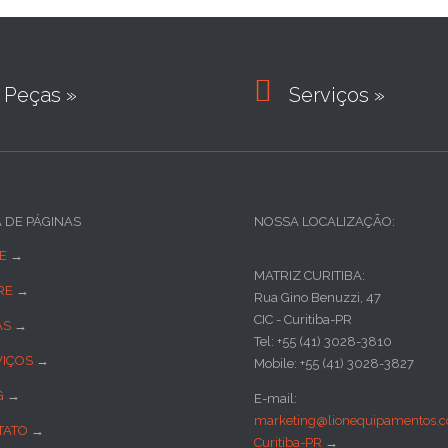

Peças »
Serviços »
A DE PÁGINAS
NOSSA LOCALIZAÇÃO:
E
→
MATRIZ CURITIBA:
RE
→
Rua Gino Benuzzi, 47
CIC - Curitiba-PR
AS
→
Tel: +55 (41) 3028-3810
VIÇOS
→
Mobile: +55 (41) 3028-3827
G
→
E-mail:
marketing@lionequipamentos.c
TATO
→
Curitiba-PR
→