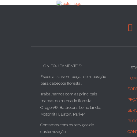

LION EQUIPAMENTOS:
LIST
Especialistas em peças de reposição
HOM
para cabeçote florestal.
SOB
Trabalhamos com as principais
PEÇ
marcas do mercado florestal:
Oregon®, Baltrotors, Leine Linde,
SER
Motomit IT, Eaton, Parker.
BLO
Contamos com os serviços de
customização
CON