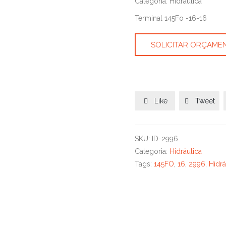
Categoria: Hidráulica
Terminal 145Fo -16-16
SOLICITAR ORÇAME
Like
Tweet


SKU:
ID-2996
Categoria:
Hidráulica
Tags:
145FO
,
16
,
2996
,
Hidrá