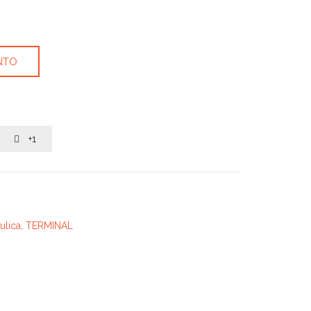
NTO
+1

ulica
,
TERMINAL