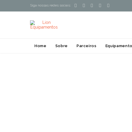





Siga nossas redes sociais:
Home
Sobre
Parceiros
Equipamento