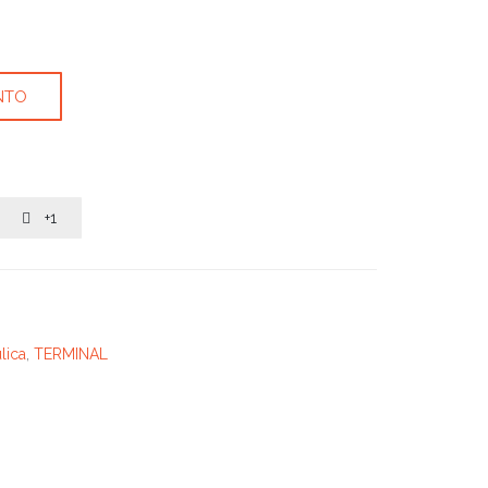
NTO
+1

lica
,
TERMINAL