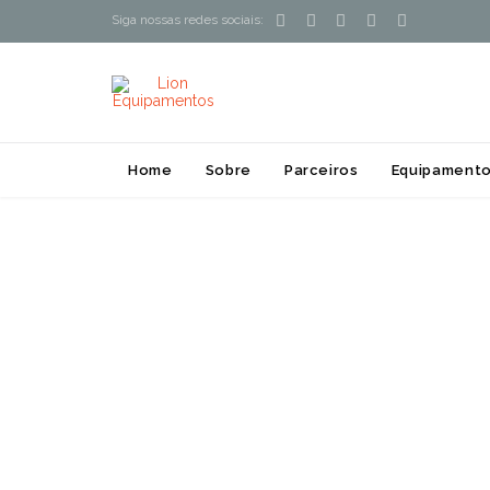





Siga nossas redes sociais:
Home
Sobre
Parceiros
Equipamento