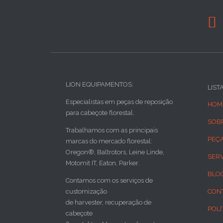

LION EQUIPAMENTOS:
LIST
Especialistas em peças de reposição
HOM
para cabeçote florestal.
SOB
Trabalhamos com as principais
PEÇ
marcas do mercado florestal:
Oregon®, Baltrotors, Leine Linde,
SER
Motomit IT, Eaton, Parker.
BLO
Contamos com os serviços de
customização
CON
de harvester, recuperação de
POLÍ
cabeçote