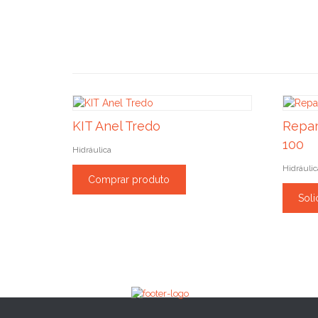
KIT Anel Tredo
Repar
100
Hidráulica
Hidráulic
Comprar produto
Soli