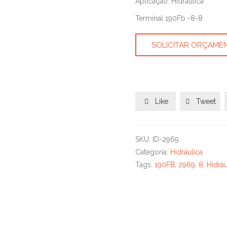
Aplicação: Hidráulica
Terminal 190Fb -8-8
SOLICITAR ORÇAME
Like
Tweet


SKU:
ID-2969
Categoria:
Hidráulica
Tags:
190FB
,
2969
,
8
,
Hidráu