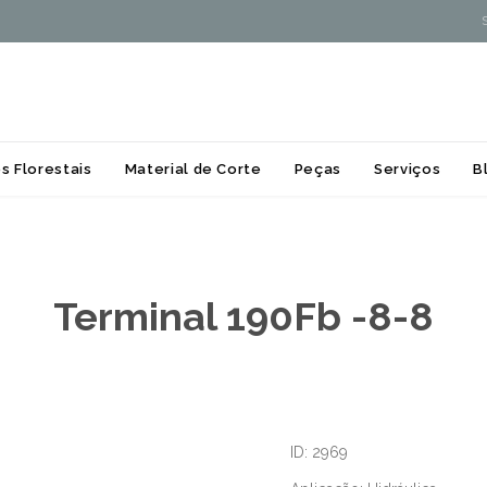
Skip
s Florestais
Material de Corte
Peças
Serviços
B
to
content
Terminal 190Fb -8-8
ID: 2969