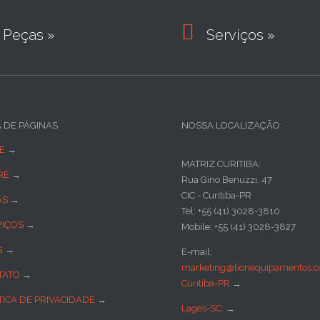

Peças »
Serviços »
A DE PÁGINAS
NOSSA LOCALIZAÇÃO:
E
→
MATRIZ CURITIBA:
RE
→
Rua Gino Benuzzi, 47
CIC - Curitiba-PR
AS
→
Tel: +55 (41) 3028-3810
VIÇOS
→
Mobile: +55 (41) 3028-3827
G
→
E-mail:
marketing@lionequipamentos.c
TATO
→
Curitiba-PR
→
TICA DE PRIVACIDADE
→
Lages-SC:
→