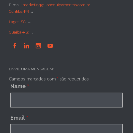
E-mail:
marketing@lionequipamentos.com.br
Curitiba-PR
→
Lages-SC:
→
Guaíba-RS:
→




ENVIE UMA MENSAGEM:
Campos marcados com
*
são requeridos
Name
*
Email
*