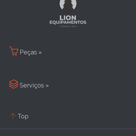

Peças »

Serviços »

Top