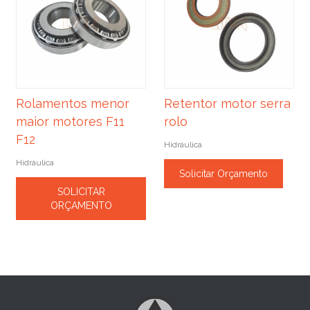
Rolamentos menor
Retentor motor serra
maior motores F11
rolo
F12
Hidráulica
Hidráulica
Solicitar Orçamento
SOLICITAR
ORÇAMENTO