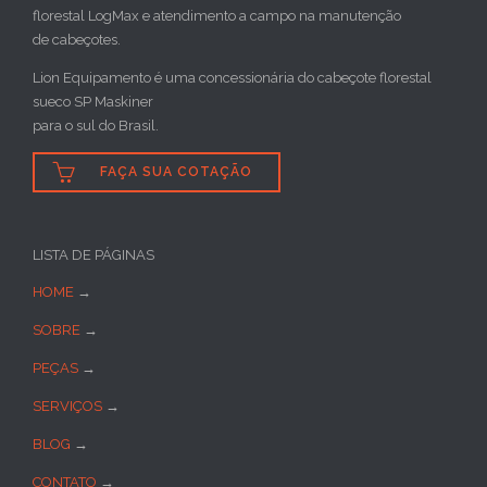
florestal LogMax e atendimento a campo na manutenção
de cabeçotes.
Lion Equipamento é uma concessionária do cabeçote florestal
sueco SP Maskiner
para o sul do Brasil.

FAÇA SUA COTAÇÃO
LISTA DE PÁGINAS
HOME
→
SOBRE
→
PEÇAS
→
SERVIÇOS
→
BLOG
→
CONTATO
→