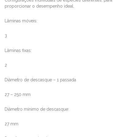
Configurações individuais de espécies diferentes, para
proporcionar o desempenho ideal.
Lâminas móveis:
3
Lâminas fixas:
2
Diâmetro de descasque – 1 passada
27 – 250 mm
Diâmetro mínimo de descasque:
27 mm