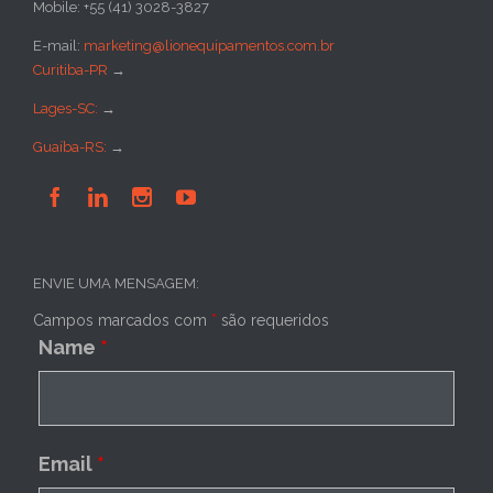
Mobile: +55 (41) 3028-3827
E-mail:
marketing@lionequipamentos.com.br
Curitiba-PR
→
Lages-SC:
→
Guaíba-RS:
→




ENVIE UMA MENSAGEM:
Campos marcados com
*
são requeridos
Name
*
Email
*