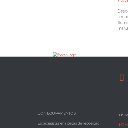
Desde
a mui
flore
manut

LION EQUIPAMENTOS:
LIST
Especialistas em peças de reposição
HOM