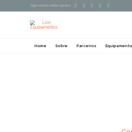





Siga nossas redes sociais:
Home
Sobre
Parceiros
Equipamento
Co