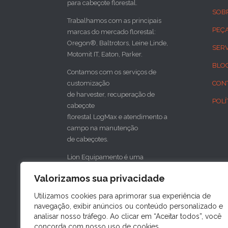
para cabeçote florestal.
SOB
Trabalhamos com as principais
PEÇ
marcas do mercado florestal:
Oregon®, Baltrotors, Leine Linde,
SER
Motomit IT, Eaton, Parker.
BLO
Contamos com os serviços de
customização
CON
de harvester, recuperação de
POLÍ
cabeçote
florestal LogMax e atendimento a
campo na manutenção
de cabeçotes.
Lion Equipamento é uma
concessionária do cabeçote florestal
Valorizamos sua privacidade
sueco SP Maskiner
para o sul do Brasil.
Utilizamos cookies para aprimorar sua experiência de
navegação, exibir anúncios ou conteúdo personalizado e

analisar nosso tráfego. Ao clicar em “Aceitar todos”, você
concorda com nosso uso de cookies.