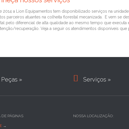
 2014 a Lion Equipamentos tem disponibilizado serviços na unidade
tos parceiros atuantes na colheita florestal mecanizada. E vem se d
stal pelo diferencial de alta qualidade ao mesmo tempo que execut
enção/recuperação. Veja a seguir os atendimentos disponíveis que p

Peças »
Serviços »
A DE PÁGINAS
NOSSA LOCALIZAÇÃO:
E
→