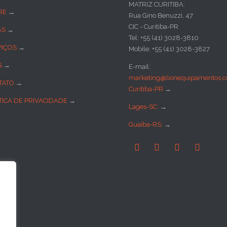
MATRIZ CURITIBA:
RE
→
Rua Gino Benuzzi, 47
CIC - Curitiba-PR
AS
→
Tel: +55 (41) 3028-3810
VIÇOS
→
Mobile: +55 (41) 3028-3827
G
→
E-mail:
marketing@lionequipamentos.c
TATO
→
Curitiba-PR
→
TICA DE PRIVACIDADE
→
Lages-SC:
→
Guaíba-RS:
→



