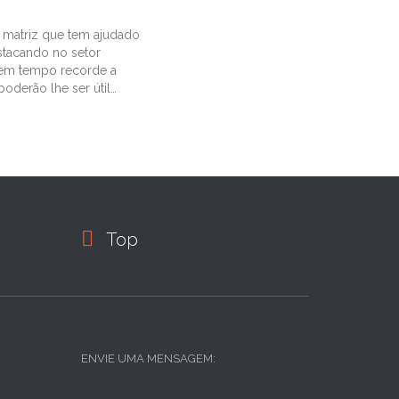
 matriz que tem ajudado
estacando no setor
a em tempo recorde a
oderão lhe ser útil…

Top
ENVIE UMA MENSAGEM: