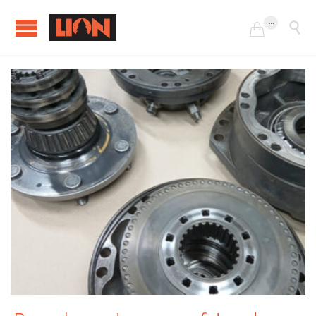
...

