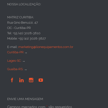
NOSSA LOCALIZAÇÃO:
MATRIZ CURITIBA:
Rua Gino Benuzzi, 47
CIC - Curitiba-PR
Tel: +55 (41) 3028-3810
Mobile: +55 (41) 3028-3827
E-mail:
marketing@lionequipamentos.com.br
Curitiba-PR
→
Lages-SC:
→
Guaíba-RS:
→




ENVIE UMA MENSAGEM:
Campos marcados com
*
são requeridos