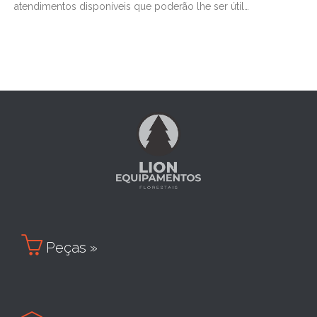
atendimentos disponíveis que poderão lhe ser útil…

Peças »