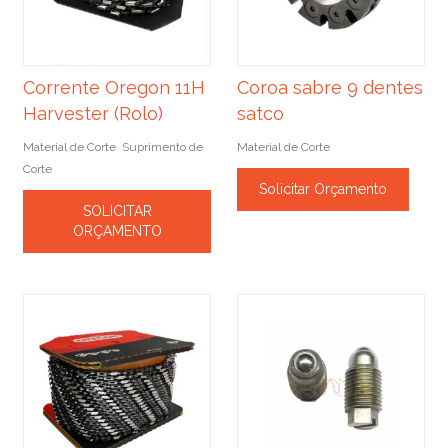
Corrente Oregon 11H
Coroa sabre 9 dentes
Harvester (Rolo)
satco
Material de Corte
Suprimento de
Material de Corte
,
Corte
Solicitar Orçamento
SOLICITAR
ORÇAMENTO