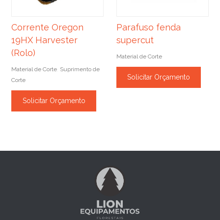
Corrente Oregon
Parafuso fenda
19HX Harvester
supercut
(Rolo)
Material de Corte
Material de Corte
Suprimento de
,
Solicitar Orçamento
Corte
Solicitar Orçamento