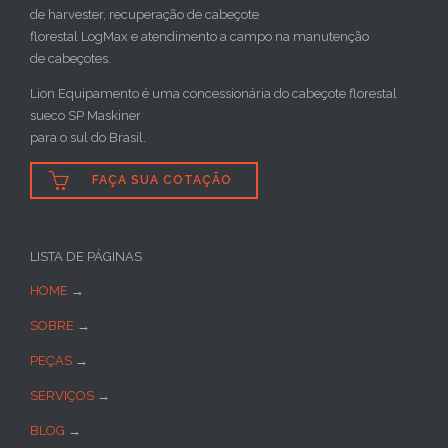
de harvester, recuperação de cabeçote
florestal LogMax e atendimento a campo na manutenção
de cabeçotes.
Lion Equipamento é uma concessionária do cabeçote florestal
sueco SP Maskiner
para o sul do Brasil.

FAÇA SUA COTAÇÃO
LISTA DE PÁGINAS
HOME
→
SOBRE
→
PEÇAS
→
SERVIÇOS
→
BLOG
→