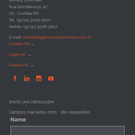
MATRIZ CURITIBA:
Rua Gino Benuzzi, 47
CIC - Curitiba-PR
Tel: +55 (41) 3028-3810
Mobile: +55 (41) 3028-3827
E-mail:
marketing@lionequipamentos.com.br
Curitiba-PR
→
Lages-SC:
→
Guaíba-RS:
→




ENVIE UMA MENSAGEM:
Campos marcados com
*
são requeridos
Name
*