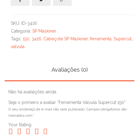
SKU:
ID-3416
Categoria:
SP Maskiner
Tags:
150
,
3416
,
Cabeçote SP Maskiner
,
ferramenta
,
Supercut
,
valvula
Avaliações (0)
Não há avaliações ainda.
Seja o primeiro a avaliar “Ferramenta Valvula Supercut 150”
O seu endereço de e-mail não será publicado.
Campos obrigatórios são
marcados com
*
Your Rating