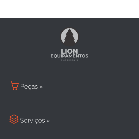

Peças »

Serviços »