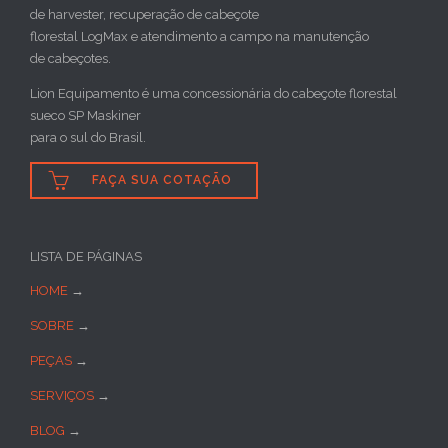
de harvester, recuperação de cabeçote
florestal LogMax e atendimento a campo na manutenção
de cabeçotes.
Lion Equipamento é uma concessionária do cabeçote florestal
sueco SP Maskiner
para o sul do Brasil.

FAÇA SUA COTAÇÃO
LISTA DE PÁGINAS
HOME
→
SOBRE
→
PEÇAS
→
SERVIÇOS
→
BLOG
→