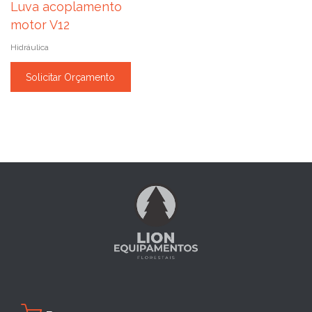
Luva acoplamento
motor V12
Hidráulica
Solicitar Orçamento