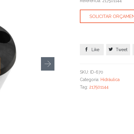
Referência: 217501144
SOLICITAR ORÇAME


Like
Tweet
SKU:
ID-670
Categoria:
Hidráulica
Tag:
217501144