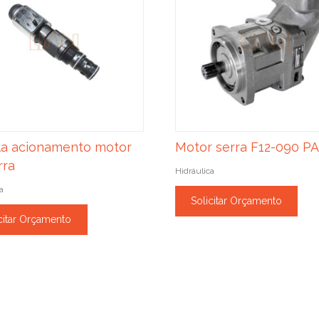
la acionamento motor
Motor serra F12-090 P
rra
Hidráulica
a
Solicitar Orçamento
citar Orçamento