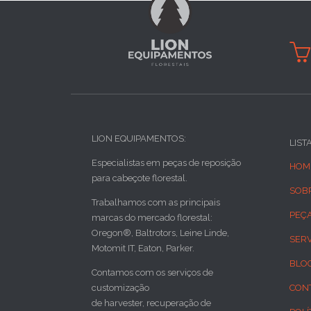

LION EQUIPAMENTOS:
LIST
Especialistas em peças de reposição
HOM
para cabeçote florestal.
SOB
Trabalhamos com as principais
PEÇ
marcas do mercado florestal:
Oregon®, Baltrotors, Leine Linde,
SER
Motomit IT, Eaton, Parker.
BLO
Contamos com os serviços de
customização
CON
de harvester, recuperação de