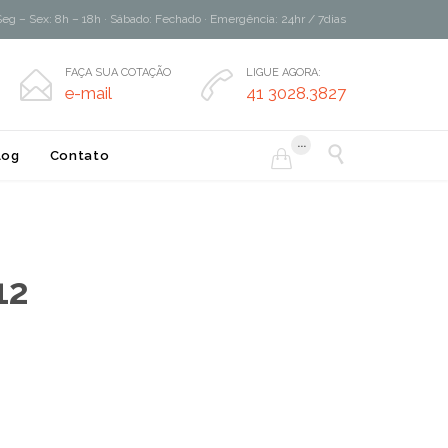
Seg – Sex: 8h – 18h · Sábado: Fechado · Emergência: 24hr / 7dias
FAÇA SUA COTAÇÃO
LIGUE AGORA:


e-mail
41 3028.3827
...

log
Contato

12