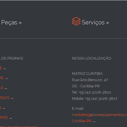

Peças »
Serviços »
A DE PÁGINAS
NOSSA LOCALIZAÇÃO:
E
→
MATRIZ CURITIBA:
RE
→
Rua Gino Benuzzi, 47
CIC - Curitiba-PR
AS
→
Tel: +55 (41) 3028-3810
VIÇOS
→
Mobile: +55 (41) 3028-3827
G
→
E-mail:
marketing@lionequipamentos.c
TATO
→
Curitiba-PR
→