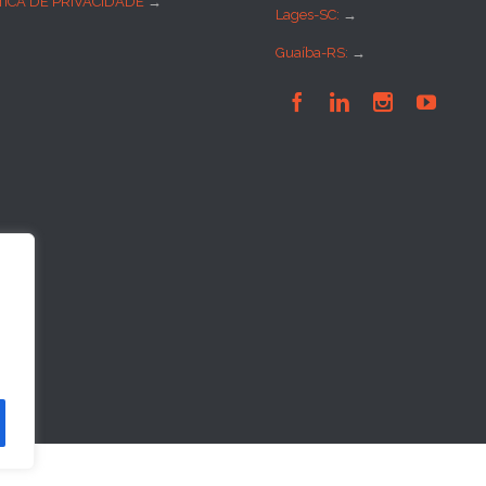
TICA DE PRIVACIDADE
→
Lages-SC:
→
Guaíba-RS:
→



