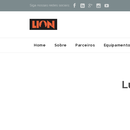





Siga nossas redes sociais:
Home
Sobre
Parceiros
Equipamento
L