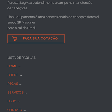
florestal LogMax e atendimento a campo na manutenção
de cabeçotes.
Lion Equipamento é uma concessionária do cabeçote florestal
sueco SP Maskiner
para o sul do Brasil.

FAÇA SUA COTAÇÃO
LISTA DE PÁGINAS
HOME
→
SOBRE
→
PEÇAS
→
SERVIÇOS
→
BLOG
→
CONTATO
→