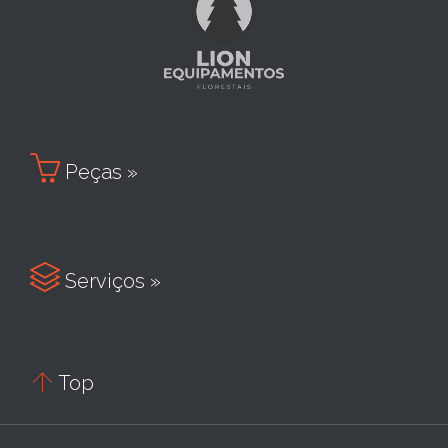

Peças »

Serviços »

Top