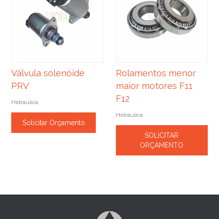
Válvula solenóide
Rolamentos menor
PRV
maior motores F11
F12
Hidráulica
Hidráulica
Solicitar Orçamento
SOLICITAR
ORÇAMENTO