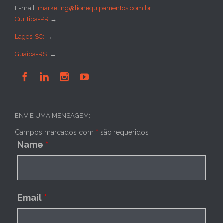
E-mail:
marketing@lionequipamentos.com.br
Curitiba-PR
→
Lages-SC:
→
Guaíba-RS:
→




ENVIE UMA MENSAGEM:
Campos marcados com
*
são requeridos
Name
*
Email
*