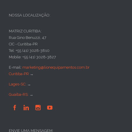
NOSSA LOCALIZAÇÃO:
MATRIZ CURITIBA:
Rua Gino Benuzzi, 47
CIC - Curitiba-PR
Tel: +55 (41) 3028-3810
Mobile: +55 (41) 3028-3827
E-mail:
marketing@lionequipamentos.com.br
Curitiba-PR
→
Lages-SC:
→
Guaíba-RS:
→




ENVIE UMA MENSAGEM: