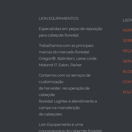
LION EQUIPAMENTOS:
LIST
Especialistas em peças de reposição
HOM
para cabeçote florestal.
SOB
Trabalhamos com as principais
PEÇ
marcas do mercado florestal:
Oregon®, Baltrotors, Leine Linde,
SER
Motomit IT, Eaton, Parker.
BLO
Contamos com os serviços de
customização
CON
de harvester, recuperação de
POLÍ
cabeçote
florestal LogMax e atendimento a
campo na manutenção
de cabeçotes.
Lion Equipamento é uma
concessionária do cabeçote florestal