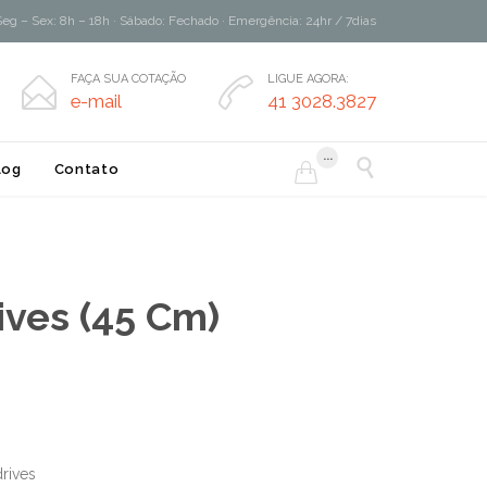
Seg – Sex: 8h – 18h · Sábado: Fechado · Emergência: 24hr / 7dias
FAÇA SUA COTAÇÃO
LIGUE AGORA:


e-mail
41 3028.3827
...

log
Contato

ives (45 Cm)
drives