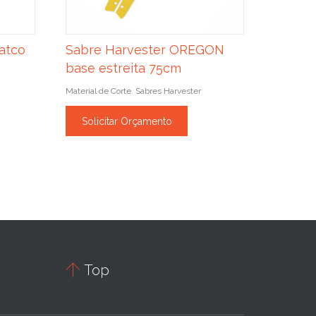
atco
Sabre Harvester OREGON
base estreita 75cm
Material de Corte
Sabres Harvester
,
Solicitar Orçamento

Top