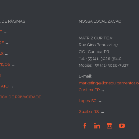
A DE PÁGINAS
NOSSA LOCALIZAÇÃO:
E
→
MATRIZ CURITIBA:
RE
→
Rua Gino Benuzzi, 47
CIC - Curitiba-PR
AS
→
Tel: +55 (41) 3028-3810
VIÇOS
→
Mobile: +55 (41) 3028-3827
G
→
E-mail:
marketing@lionequipamentos.c
TATO
→
Curitiba-PR
→
TICA DE PRIVACIDADE
→
Lages-SC:
→
Guaíba-RS:
→



