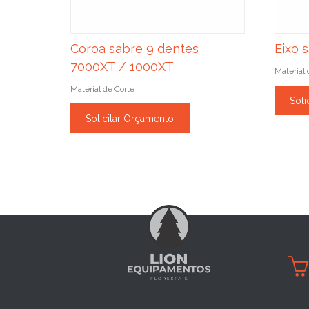
Coroa sabre 9 dentes
Eixo 
7000XT / 1000XT
Material 
Material de Corte
Soli
Solicitar Orçamento
