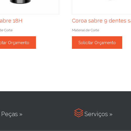
sabre 18H
Coroa sabre 9 dentes s
de Corte
Material de Corte
citar Orçamento
Solicitar Orçamento

Peças »
Serviços »