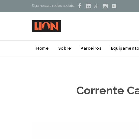





Siga nossas redes sociais:
Home
Sobre
Parceiros
Equipamento
Corrente Ca