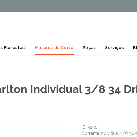
Skip
s Florestais
Material de Corte
Peças
Serviços
B
to
content
rlton Individual 3/8 34 Dr
ID: 5230
Corrente individual 3/8 34 