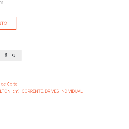
cm
NTO

+1
l de Corte
LTON
,
cm)
,
CORRENTE
,
DRIVES
,
INDIVIDUAL
,