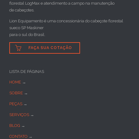
florestal LogMax e atendimento a campo na manutenção
de cabeçotes.
Lion Equipamento é uma concessionária do cabeçote florestal
sueco SP Maskiner
para o sul do Brasil.

FAÇA SUA COTAÇÃO
LISTA DE PÁGINAS
HOME
→
SOBRE
→
PEÇAS
→
SERVIÇOS
→
BLOG
→
CONTATO
→