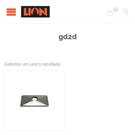
...


gd2d
Exibindo um único resultado