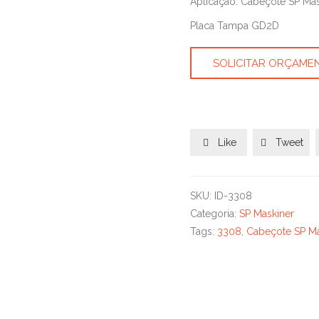
Aplicação: Cabeçote SP Mas
Placa Tampa GD2D
SOLICITAR ORÇAME
Like
Tweet


SKU:
ID-3308
Categoria:
SP Maskiner
Tags:
3308
,
Cabeçote SP Ma