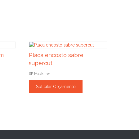
mm
Placa encosto sabre
supercut
SP Maskiner
Solicitar Orçamento