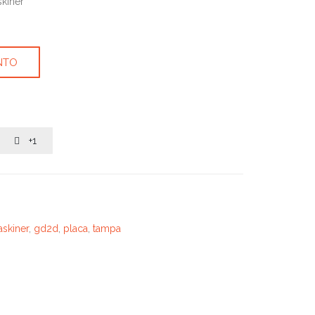
kiner
NTO
+1

skiner
,
gd2d
,
placa
,
tampa