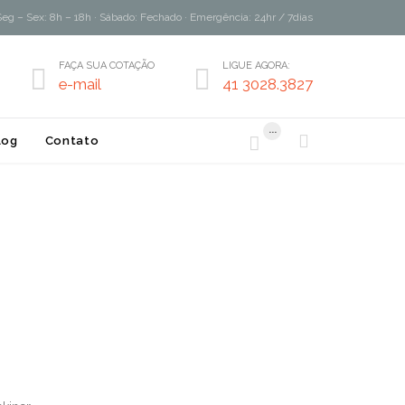
Seg – Sex: 8h – 18h · Sábado: Fechado · Emergência: 24hr / 7dias
FAÇA SUA COTAÇÃO
LIGUE AGORA:


e-mail
41 3028.3827
...


log
Contato