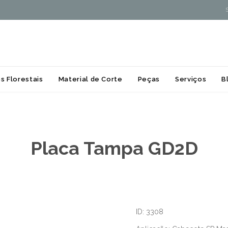
Skip
s Florestais
Material de Corte
Peças
Serviços
B
to
content
Placa Tampa GD2D
ID: 3308