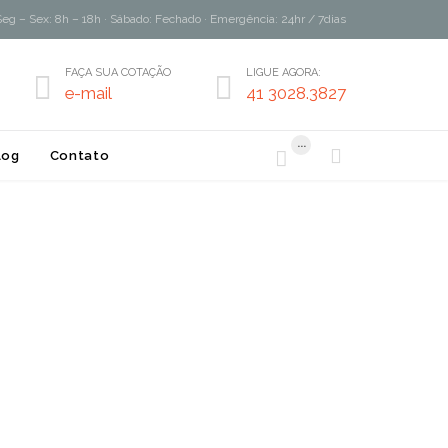
Seg – Sex: 8h – 18h · Sábado: Fechado · Emergência: 24hr / 7dias
FAÇA SUA COTAÇÃO
LIGUE AGORA:


e-mail
41 3028.3827
...


log
Contato