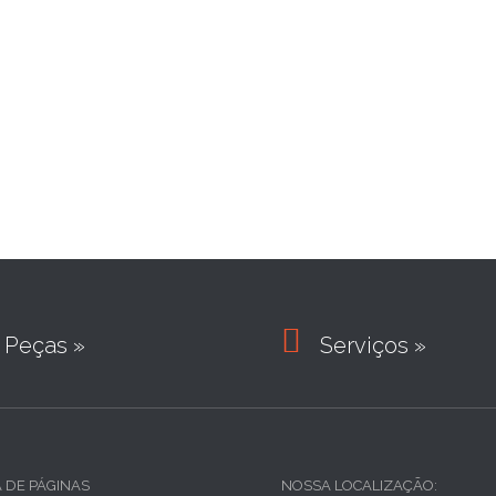

Peças »
Serviços »
A DE PÁGINAS
NOSSA LOCALIZAÇÃO: