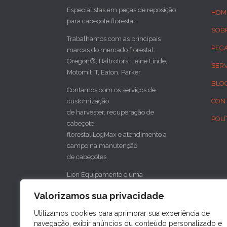
Especialistas em peças de reposição
HOM
para cabeçote florestal.
SOB
Trabalhamos com as principais
PEÇ
marcas do mercado florestal:
Oregon®, Baltrotors, Leine Linde,
SER
Motomit IT, Eaton, Parker.
BLO
Contamos com os serviços de
customização
CON
de harvester, recuperação de
POLÍ
cabeçote
florestal LogMax e atendimento a
campo na manutenção
de cabeçotes.
Lion Equipamento é uma
concessionária do cabeçote florestal
Valorizamos sua privacidade
sueco SP Maskiner
para o sul do Brasil.
Utilizamos cookies para aprimorar sua experiência de
navegação, exibir anúncios ou conteúdo personalizado e