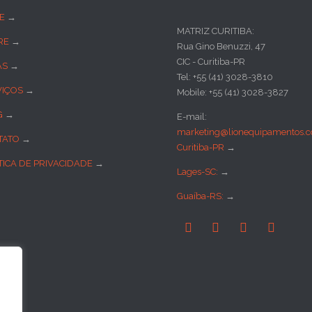
E
→
MATRIZ CURITIBA:
RE
→
Rua Gino Benuzzi, 47
CIC - Curitiba-PR
AS
→
Tel: +55 (41) 3028-3810
VIÇOS
→
Mobile: +55 (41) 3028-3827
G
→
E-mail:
marketing@lionequipamentos.c
TATO
→
Curitiba-PR
→
TICA DE PRIVACIDADE
→
Lages-SC:
→
Guaíba-RS:
→



