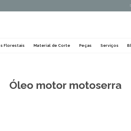
Skip
s Florestais
Material de Corte
Peças
Serviços
B
to
content
Óleo motor motoserra