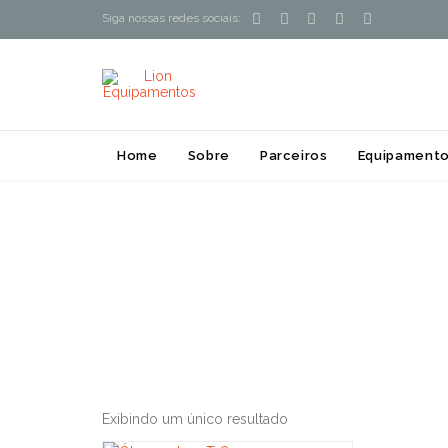





Siga nossas redes sociais:
Home
Sobre
Parceiros
Equipamento
Exibindo um único resultado