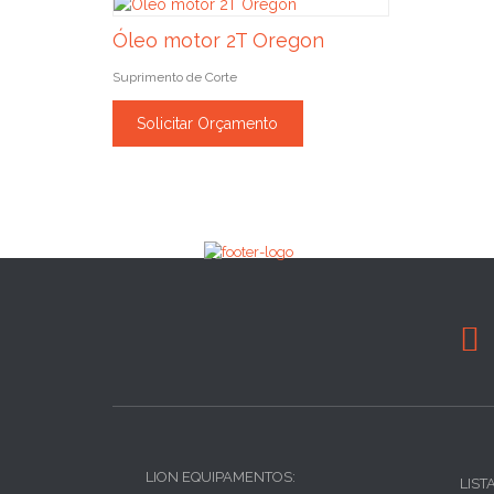
Óleo motor 2T Oregon
Suprimento de Corte
Solicitar Orçamento

LION EQUIPAMENTOS:
LIST