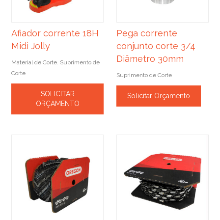
Afiador corrente 18H
Pega corrente
Midi Jolly
conjunto corte 3/4
Diâmetro 30mm
Material de Corte
Suprimento de
,
Corte
Suprimento de Corte
SOLICITAR
Solicitar Orçamento
ORÇAMENTO