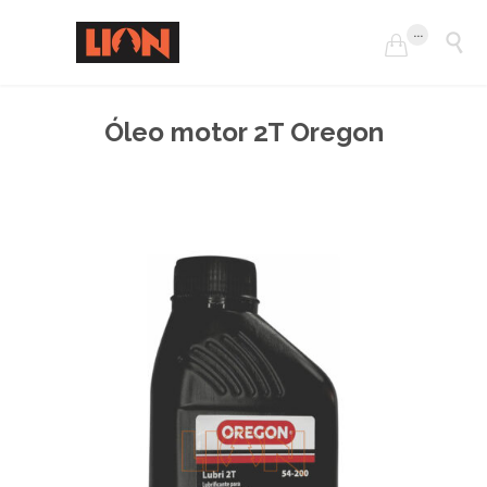
...


Óleo motor 2T Oregon