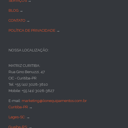
SERVIÇOS
→
BLOG
→
CONTATO
→
POLÍTICA DE PRIVACIDADE
→
NOSSA LOCALIZAÇÃO:
MATRIZ CURITIBA:
Rua Gino Benuzzi, 47
CIC - Curitiba-PR
Tel: +55 (41) 3028-3810
Mobile: +55 (41) 3028-3827
E-mail:
marketing@lionequipamentos.com.br
Curitiba-PR
→
Lages-SC:
→
Guaíba-RS:
→