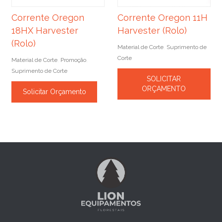
Corrente Oregon
Corrente Oregon 11H
18HX Harvester
Harvester (Rolo)
(Rolo)
Material de Corte
Suprimento de
,
Corte
Material de Corte
Promoção
,
,
Suprimento de Corte
SOLICITAR
ORÇAMENTO
Solicitar Orçamento