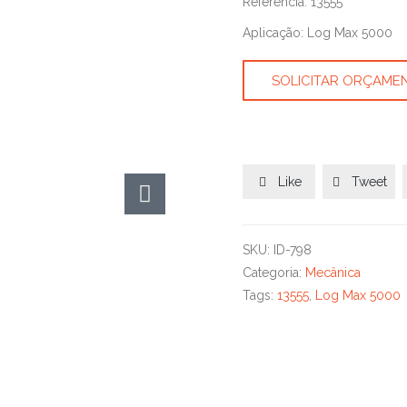
Referência: 13555
Aplicação: Log Max 5000
SOLICITAR ORÇAME
Like
Tweet


SKU:
ID-798
Categoria:
Mecânica
Tags:
13555
,
Log Max 5000