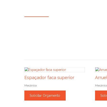
Espaçador faca superior
Arrue
Mecânica
Mecânic
Solicitar Orçamento
Soli