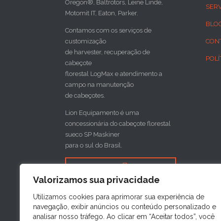
Oregon®, Baltrotors, Leine Linde,
SER
Motomit IT, Eaton, Parker.
BLO
Contamos com os serviços de
customização
CON
de harvester, recuperação de
POLÍ
cabeçote
florestal LogMax e atendimento a
campo na manutenção
de cabeçotes.
Lion Equipamento é uma
concessionária do cabeçote florestal
sueco SP Maskiner
para o sul do Brasil.

Valorizamos sua privacidade
FAÇA SUA COTAÇÃO
Utilizamos cookies para aprimorar sua experiência de
navegação, exibir anúncios ou conteúdo personalizado e
analisar nosso tráfego. Ao clicar em “Aceitar todos”, você