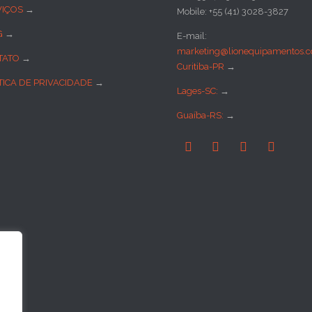
VIÇOS
→
Mobile: +55 (41) 3028-3827
G
→
E-mail:
marketing@lionequipamentos.c
TATO
→
Curitiba-PR
→
TICA DE PRIVACIDADE
→
Lages-SC:
→
Guaíba-RS:
→



