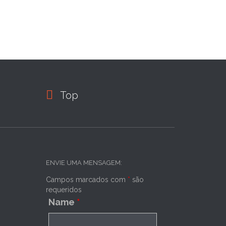

Top
ENVIE UMA MENSAGEM:
Campos marcados com
*
são
requeridos
Name
*