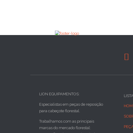

LION EQUIPAMENTOS:
LIST
Especialistas em peças de reposição
HOM
para cabeçote florestal.
SOB
Trabalhamos com as principais
PEÇ
marcas do mercado florestal: