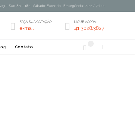
Seg – Sex: 8h – 18h · Sábado: Fechado · Emergência: 24hr / 7dias
FAÇA SUA COTAÇÃO
LIGUE AGORA:


e-mail
41 3028.3827
...


log
Contato