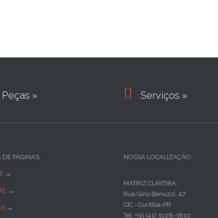

Peças »
Serviços »
A DE PÁGINAS
NOSSA LOCALIZAÇÃO:
E
→
MATRIZ CURITIBA:
RE
→
Rua Gino Benuzzi, 47
CIC - Curitiba-PR
AS
→
Tel: +55 (41) 3028-3810