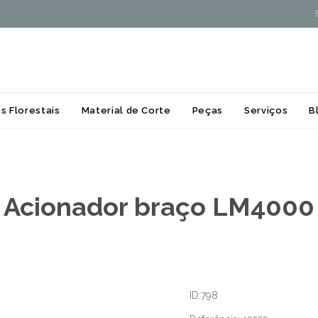
Skip
s Florestais
Material de Corte
Peças
Serviços
B
to
content
Acionador braço LM4000
ID:798