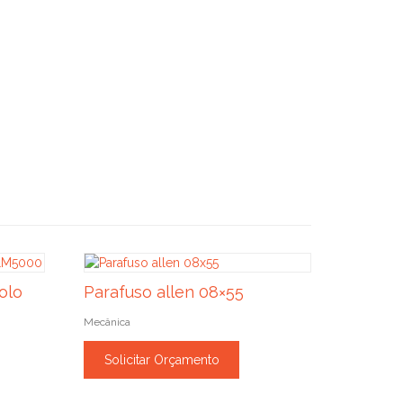
olo
Parafuso allen 08×55
Mecânica
Solicitar Orçamento