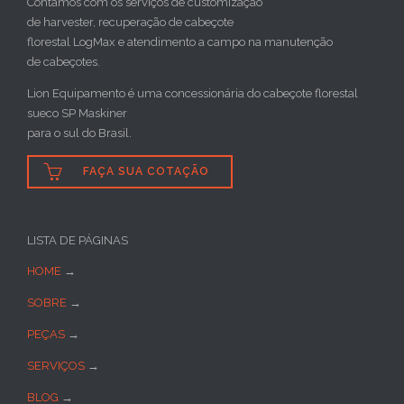
Contamos com os serviços de customização
de harvester, recuperação de cabeçote
florestal LogMax e atendimento a campo na manutenção
de cabeçotes.
Lion Equipamento é uma concessionária do cabeçote florestal
sueco SP Maskiner
para o sul do Brasil.

FAÇA SUA COTAÇÃO
LISTA DE PÁGINAS
HOME
→
SOBRE
→
PEÇAS
→
SERVIÇOS
→
BLOG
→