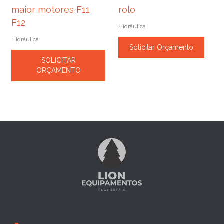
maior motores F11
rolo
F12
Hidráulica
Hidráulica
Solicitar Orçamento
SOLICITAR
ORÇAMENTO