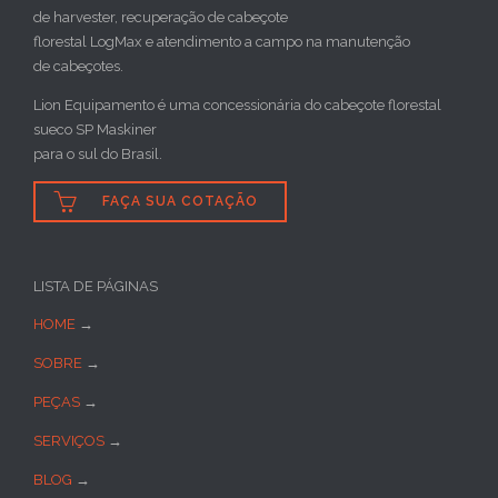
de harvester, recuperação de cabeçote
florestal LogMax e atendimento a campo na manutenção
de cabeçotes.
Lion Equipamento é uma concessionária do cabeçote florestal
sueco SP Maskiner
para o sul do Brasil.

FAÇA SUA COTAÇÃO
LISTA DE PÁGINAS
HOME
→
SOBRE
→
PEÇAS
→
SERVIÇOS
→
BLOG
→