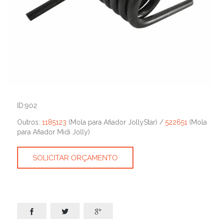
ID:902
Outros:
1185123
(Mola para Afiador JollyStar) /
522651
(Mola
para Afiador Midi Jolly)
SOLICITAR ORÇAMENTO


