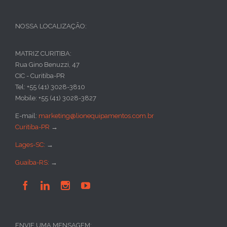
NOSSA LOCALIZAÇÃO:
MATRIZ CURITIBA:
Rua Gino Benuzzi, 47
CIC - Curitiba-PR
Tel: +55 (41) 3028-3810
Mobile: +55 (41) 3028-3827
E-mail:
marketing@lionequipamentos.com.br
Curitiba-PR
→
Lages-SC:
→
Guaíba-RS:
→




ENVIE UMA MENSAGEM: