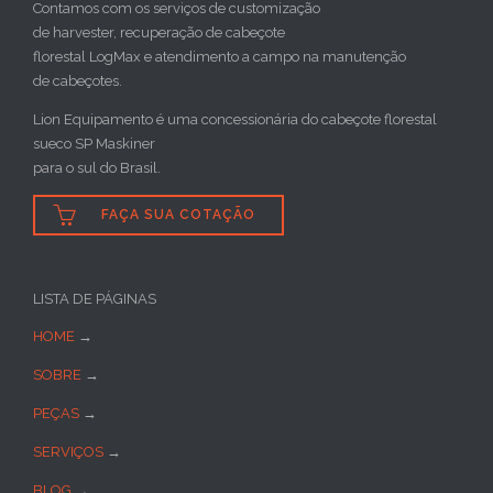
Contamos com os serviços de customização
de harvester, recuperação de cabeçote
florestal LogMax e atendimento a campo na manutenção
de cabeçotes.
Lion Equipamento é uma concessionária do cabeçote florestal
sueco SP Maskiner
para o sul do Brasil.

FAÇA SUA COTAÇÃO
LISTA DE PÁGINAS
HOME
→
SOBRE
→
PEÇAS
→
SERVIÇOS
→
BLOG
→