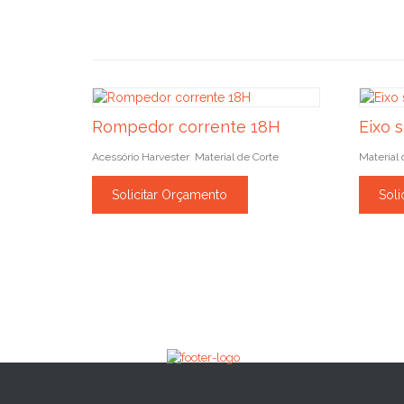
Rompedor corrente 18H
Eixo 
Acessório Harvester
Material de Corte
Material 
,
Solicitar Orçamento
Soli