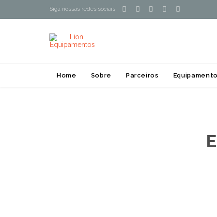





Siga nossas redes sociais:
Home
Sobre
Parceiros
Equipamento
E