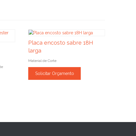
Placa encosto sabre 18H
larga
Material de Corte
te
Solicitar Orçamento