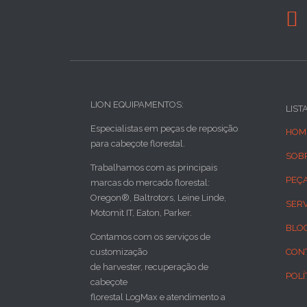

LION EQUIPAMENTOS:
LIST
Especialistas em peças de reposição
HOM
para cabeçote florestal.
SOB
Trabalhamos com as principais
PEÇ
marcas do mercado florestal:
Oregon®, Baltrotors, Leine Linde,
SER
Motomit IT, Eaton, Parker.
BLO
Contamos com os serviços de
customização
CON
de harvester, recuperação de
POLÍ
cabeçote
florestal LogMax e atendimento a