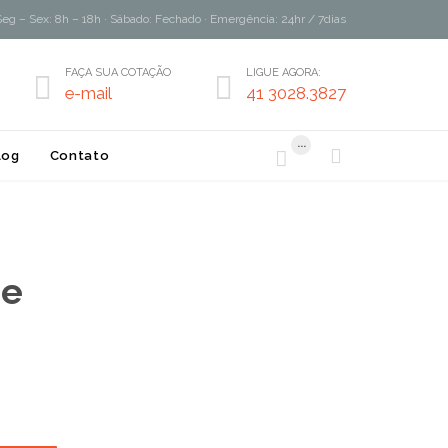
Seg – Sex: 8h – 18h · Sábado: Fechado · Emergência: 24hr / 7dias
FAÇA SUA COTAÇÃO
LIGUE AGORA:


e-mail
41 3028.3827
...


log
Contato
re