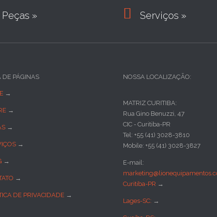

Peças »
Serviços »
A DE PÁGINAS
NOSSA LOCALIZAÇÃO:
E
→
MATRIZ CURITIBA:
RE
→
Rua Gino Benuzzi, 47
CIC - Curitiba-PR
AS
→
Tel: +55 (41) 3028-3810
VIÇOS
→
Mobile: +55 (41) 3028-3827
G
→
E-mail:
marketing@lionequipamentos.c
TATO
→
Curitiba-PR
→
TICA DE PRIVACIDADE
→
Lages-SC:
→