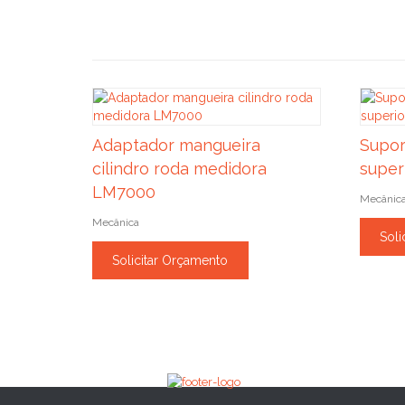
Adaptador mangueira
Supor
cilindro roda medidora
super
LM7000
Mecânic
Mecânica
Soli
Solicitar Orçamento