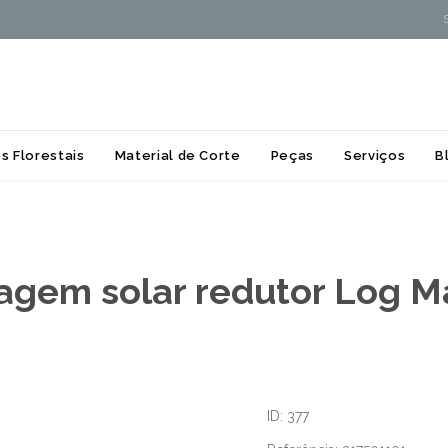
Skip
s Florestais
Material de Corte
Peças
Serviços
B
to
content
agem solar redutor Log M
ID: 377