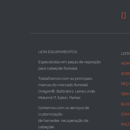

LION EQUIPAMENTOS:
LIST
Especialistas em peças de reposição
HOM
para cabeçote florestal.
SOB
Trabalhamos com as principais
PEÇ
marcas do mercado florestal:
Oregon®, Baltrotors, Leine Linde,
SER
Motomit IT, Eaton, Parker.
BLO
Contamos com os serviços de
customização
CON
de harvester, recuperação de
POLÍ
cabeçote