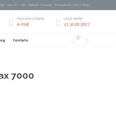
Seg – Sex: 8h – 18h · Sábado: Fechado · Emergência: 24hr / 7dias
FAÇA SUA COTAÇÃO
LIGUE AGORA:


e-mail
41 3028.3827
...


log
Contato
ax 7000