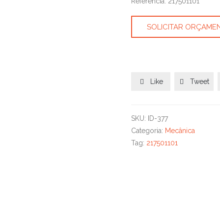
Referência: 217501101
SOLICITAR ORÇAME
Like
Tweet


SKU:
ID-377
Categoria:
Mecânica
Tag:
217501101