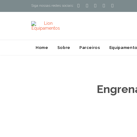





Siga nossas redes sociais:
Home
Sobre
Parceiros
Equipamento
Engren