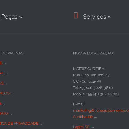

Peças »
Serviços »
A DE PÁGINAS
NOSSA LOCALIZAÇÃO:
E
→
MATRIZ CURITIBA:
RE
→
Rua Gino Benuzzi, 47
CIC - Curitiba-PR
AS
→
Tel: +55 (41) 3028-3810
VIÇOS
→
Mobile: +55 (41) 3028-3827
G
→
E-mail:
marketing@lionequipamentos.c
TATO
→
Curitiba-PR
→
TICA DE PRIVACIDADE
→
Lages-SC:
→