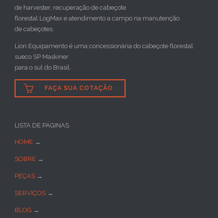
de harvester, recuperação de cabeçote
florestal LogMax e atendimento a campo na manutenção
de cabeçotes.
Lion Equipamento é uma concessionária do cabeçote florestal
sueco SP Maskiner
para o sul do Brasil.

FAÇA SUA COTAÇÃO
LISTA DE PÁGINAS
HOME
→
SOBRE
→
PEÇAS
→
SERVIÇOS
→
BLOG
→