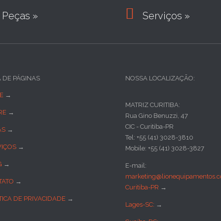

Peças »
Serviços »
A DE PÁGINAS
NOSSA LOCALIZAÇÃO:
E
→
MATRIZ CURITIBA:
RE
→
Rua Gino Benuzzi, 47
CIC - Curitiba-PR
AS
→
Tel: +55 (41) 3028-3810
VIÇOS
→
Mobile: +55 (41) 3028-3827
G
→
E-mail:
marketing@lionequipamentos.c
TATO
→
Curitiba-PR
→
TICA DE PRIVACIDADE
→
Lages-SC:
→