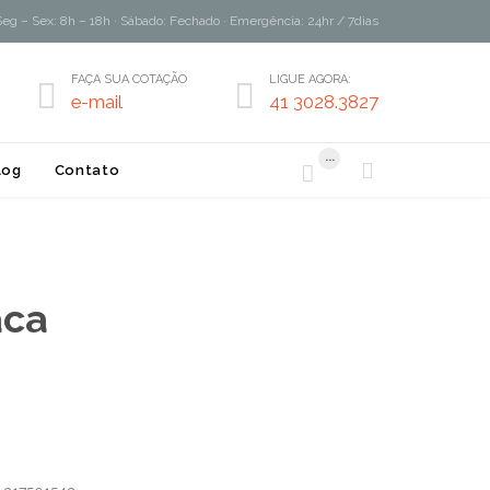
Seg – Sex: 8h – 18h · Sábado: Fechado · Emergência: 24hr / 7dias
FAÇA SUA COTAÇÃO
LIGUE AGORA:


e-mail
41 3028.3827
...


log
Contato
aca