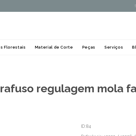
Skip
s Florestais
Material de Corte
Peças
Serviços
B
to
content
rafuso regulagem mola f
ID:84