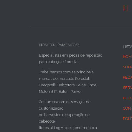

LION EQUIPAMENTOS:
LIST
Especialistas em peças de reposição
HOM
para cabeçote florestal.
SOB
Trabalhamos com as principais
PEÇ
marcas do mercado florestal:
Oregon®, Baltrotors, Leine Linde,
SER
Motomit IT, Eaton, Parker.
BLO
Contamos com os serviços de
customização
CON
de harvester, recuperação de
POLÍ
cabeçote
florestal LogMax e atendimento a