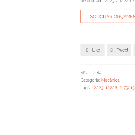
Referência: 12223 / 12226 
SOLICITAR ORÇAME
Like
Tweet


SKU:
ID-84
Categoria:
Mecânica
Tags:
12223
,
12226
,
2175015