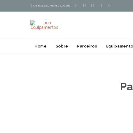





Siga nossas redes sociais:
Home
Sobre
Parceiros
Equipamento
Pa