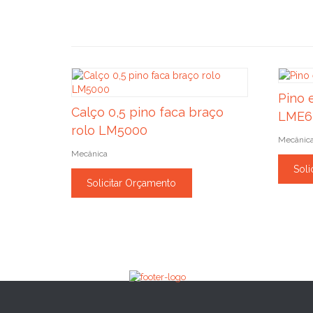
Pino 
Calço 0,5 pino faca braço
LME6
rolo LM5000
Mecânic
Mecânica
Soli
Solicitar Orçamento