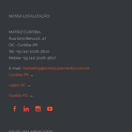
NOSSA LOCALIZAÇÃO:
MATRIZ CURITIBA:
Rua Gino Benuzzi, 47
CIC - Curitiba-PR
Tel: +55 (41) 3028-3810
Mobile: +55 (41) 3028-3827
E-mail:
marketing@lionequipamentos.com.br
Curitiba-PR
→
Lages-SC:
→
Guaíba-RS:
→




ENVIE UMA MENSAGEM: