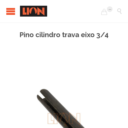
...


Pino cilindro trava eixo 3/4