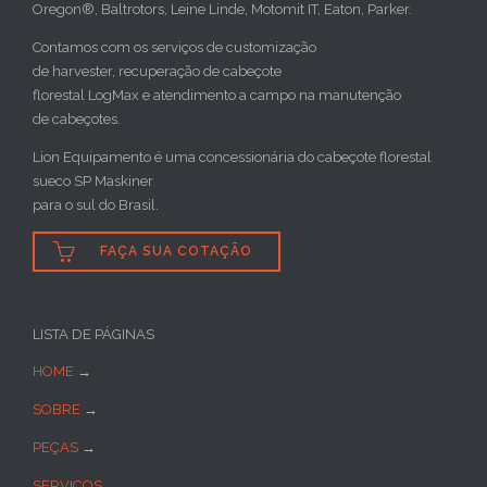
Oregon®, Baltrotors, Leine Linde, Motomit IT, Eaton, Parker.
Contamos com os serviços de customização
de harvester, recuperação de cabeçote
florestal LogMax e atendimento a campo na manutenção
de cabeçotes.
Lion Equipamento é uma concessionária do cabeçote florestal
sueco SP Maskiner
para o sul do Brasil.

FAÇA SUA COTAÇÃO
LISTA DE PÁGINAS
HOME
→
SOBRE
→
PEÇAS
→
SERVIÇOS
→