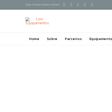





Siga nossas redes sociais:
Home
Sobre
Parceiros
Equipamento