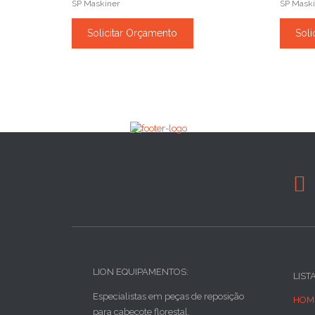
SP Maskiner
SP Maski
Solicitar Orçamento
Soli

LION EQUIPAMENTOS:
LIST
Especialistas em peças de reposição
HOM
para cabeçote florestal.