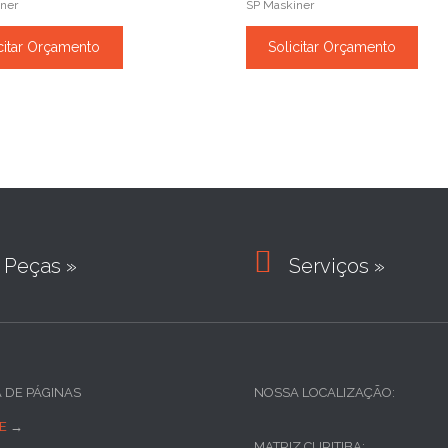
ner
SP Maskiner
citar Orçamento
Solicitar Orçamento

Peças »
Serviços »
A DE PÁGINAS
NOSSA LOCALIZAÇÃO:
E
→
MATRIZ CURITIBA: