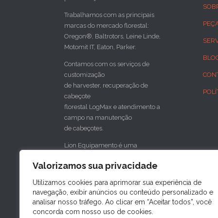
SOB
Trabalhamos com as principais
PEÇ
marcas do mercado florestal:
Oregon®, Baltrotors, Leine Linde,
SER
Motomit IT, Eaton, Parker.
BLO
Contamos com os serviços de
customização
CON
de harvester, recuperação de
POLÍ
cabeçote
florestal LogMax e atendimento a
campo na manutenção
de cabeçotes.
Lion Equipamento é uma
concessionária do cabeçote florestal
Valorizamos sua privacidade
sueco SP Maskiner
para o sul do Brasil.
Utilizamos cookies para aprimorar sua experiência de
navegação, exibir anúncios ou conteúdo personalizado e

analisar nosso tráfego. Ao clicar em “Aceitar todos”, você
concorda com nosso uso de cookies.
FAÇA SUA COTAÇÃO