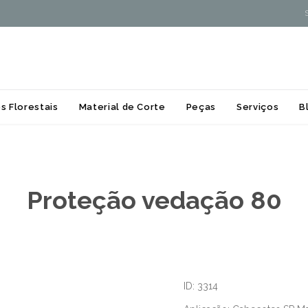
Skip
s Florestais
Material de Corte
Peças
Serviços
B
to
content
Proteção vedação 80
ID: 3314