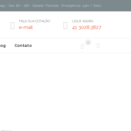
Seg – Sex: 8h – 18h · Sábado: Fechado · Emergência: 24hr / 7dias
FAÇA SUA COTAÇÃO
LIGUE AGORA:


e-mail
41 3028.3827
...


log
Contato