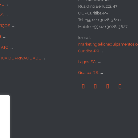
RE
→
Rua Gino Benuzzi, 47
CIC - Curitiba-PR
AS
→
Tel: +55 (41) 3028-3810
VIÇOS
→
Mobile: +55 (41) 3028-3827
G
→
E-mail:
marketing@lionequipamentos.c
TATO
→
Curitiba-PR
→
TICA DE PRIVACIDADE
→
Lages-SC:
→
Guaíba-RS:
→



