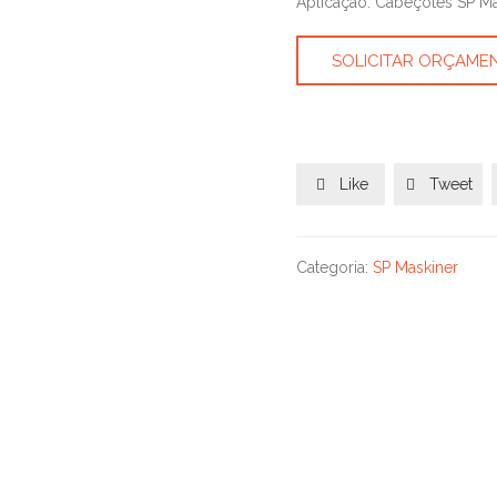
Aplicação: Cabeçotes SP Ma
SOLICITAR ORÇAME
Like
Tweet


Categoria:
SP Maskiner